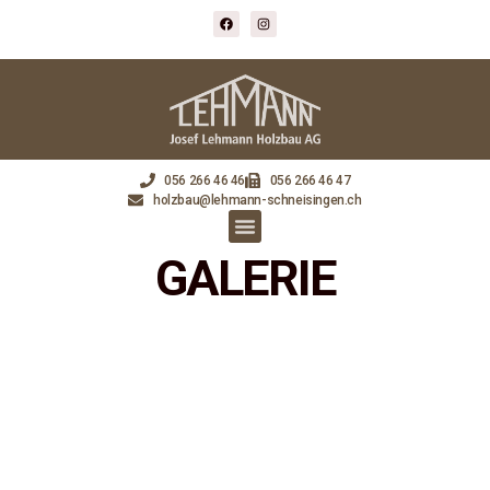
056 266 46 46
056 266 46 47
holzbau@lehmann-schneisingen.ch
GALERIE