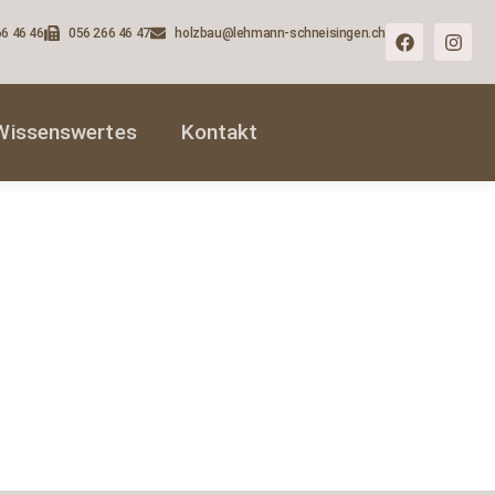
6 46 46
056 266 46 47
holzbau@lehmann-schneisingen.ch
Wissenswertes
Kontakt