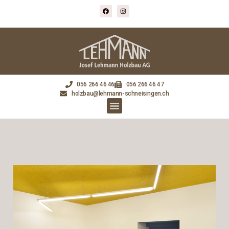
056 266 46 46
056 266 46 47
holzbau@lehmann-schneisingen.ch