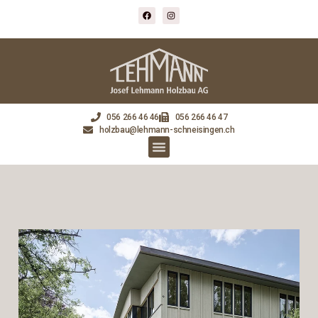
056 266 46 46
056 266 46 47
holzbau@lehmann-schneisingen.ch